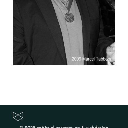
© 2025
enVisual vormgeving & webdesign