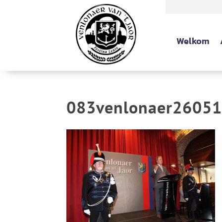
Welkom
083venlonaer2605