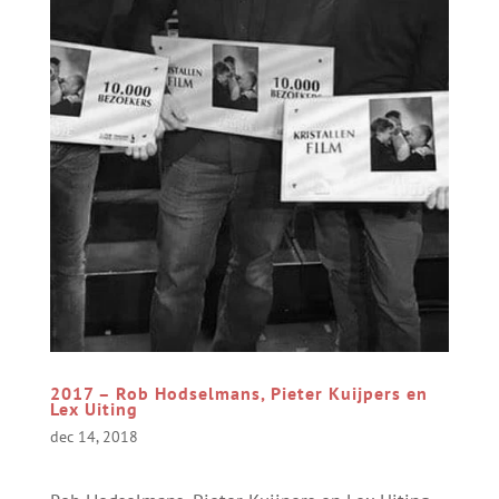
2017 – Rob Hodselmans, Pieter Kuijpers en
Lex Uiting
dec 14, 2018